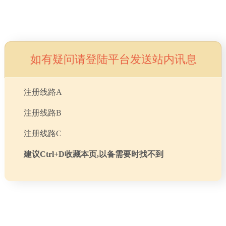
子公司

中/EN
走进门徒娱乐
门徒娱乐新闻
门徒娱乐产品
销售服务
人才招聘
科普教育基地
联系门徒娱乐

门徒娱乐简介
门徒娱乐要闻
脚手架
服务优势
人力政策
科技展馆
联系我们
如有疑问请登陆平台发送站内讯息
文化理念
专题报道
制造平台
公示
职位招聘
科普园地
在线留言
产品检索
注册线路A
研发中心
公司图片
新型建材
服务承诺
简历投递
培训中心
注册线路B
大事记
活动视频
三轮汽车
销售网络
注册线路C
领导致辞
门徒娱乐报
发动机
常见问题
建议Ctrl+D收藏本页,以备需要时找不到
企业荣誉
商用汽车
环保信息公开
搜索
轮胎
资料下载
收割机